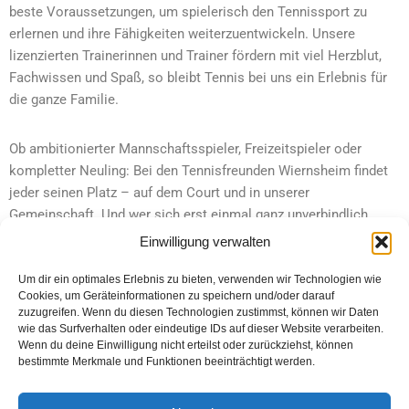
beste Voraussetzungen, um spielerisch den Tennissport zu
erlernen und ihre Fähigkeiten weiterzuentwickeln. Unsere
lizenzierten Trainerinnen und Trainer fördern mit viel Herzblut,
Fachwissen und Spaß, so bleibt Tennis bei uns ein Erlebnis für
die ganze Familie.
Ob ambitionierter Mannschaftsspieler, Freizeitspieler oder
kompletter Neuling: Bei den Tennisfreunden Wiernsheim findet
jeder seinen Platz – auf dem Court und in unserer
Gemeinschaft. Und wer sich erst einmal ganz unverbindlich
ausprobieren möchte, ist herzlich eingeladen, bei unserer
Einwilligung verwalten
beliebten
Freizeitgruppe
, liebevoll die „Hobbits“ genannt,
vorbeizuschauen. Die Freizeitgruppe treffen sich
jeden Montag
Um dir ein optimales Erlebnis zu bieten, verwenden wir Technologien wie
Cookies, um Geräteinformationen zu speichern und/oder darauf
und Freitag ab 18:00 Uhr
auf unserer Anlage. Eine perfekte
zuzugreifen. Wenn du diesen Technologien zustimmst, können wir Daten
Gelegenheit, erste Bälle zu schlagen, nette Leute
wie das Surfverhalten oder eindeutige IDs auf dieser Website verarbeiten.
kennenzulernen und direkt Teil unserer Tennisfamilie zu werden.
Wenn du deine Einwilligung nicht erteilst oder zurückziehst, können
bestimmte Merkmale und Funktionen beeinträchtigt werden.
Kommt vorbei, schnappt euch einen Schläger und erlebt selbst,