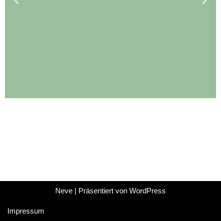
Wir über uns
Die Tennisfreunde Wiernsheim, das ist
weit mehr als nur ein Sportverein. Seit
unserer Gründung im Jahr 1974...
Neve
| Präsentiert von
Jetzt weiterlesen
WordPress
Impressum