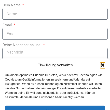
Dein Name
Email
Deine Nachricht an uns:
Einwilligung verwalten
Um dir ein optimales Erlebnis zu bieten, verwenden wir Technologien wie
Ich habe die Datenschutzerklärung gelesen und erkläre mich
Cookies, um Geräteinformationen zu speichern und/oder darauf
damit einverstanden, dass meine Daten zur Bearbeitung meiner
zuzugreifen. Wenn du diesen Technologien zustimmst, können wir Daten
wie das Surfverhalten oder eindeutige IDs auf dieser Website verarbeiten.
Anfrage gespeichert und verwendet werden. Link zur
Wenn du deine Einwilligung nicht erteilst oder zurückziehst, können
Datenschutzerklärung
bestimmte Merkmale und Funktionen beeinträchtigt werden.
Abschicken