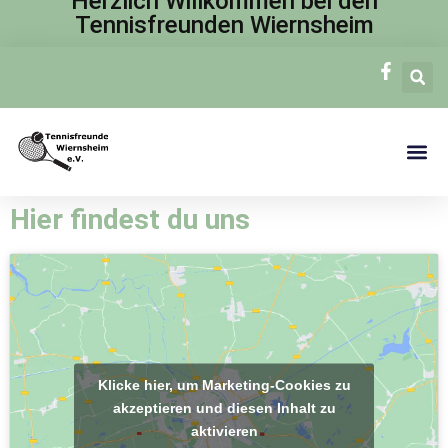
Herzlich Willkommen bei den
Tennisfreunden Wiernsheim
Zum
Inhalt
springen
Hier findest du uns
Klicke hier, um Marketing-Cookies zu
akzeptieren und diesen Inhalt zu
aktivieren