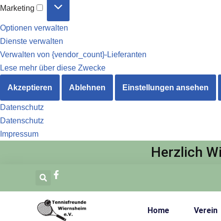
Marketing
Optionen verwalten
Dienste verwalten
Verwalten von {vendor_count}-Lieferanten
Lese mehr über diese Zwecke
Akzeptieren
Ablehnen
Einstellungen ansehen
Datenschutz
Datenschutz
Impressum
Herzlich W
Zum
Inhalt
springen
Home
Verein